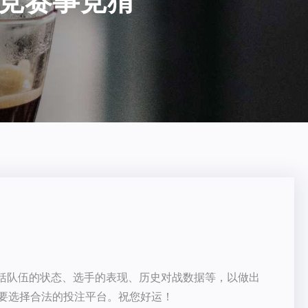
电竞赛事竞猜
括队伍的状态、选手的表现、历史对战数据等，以做出
要选择合法的投注平台。祝您好运！