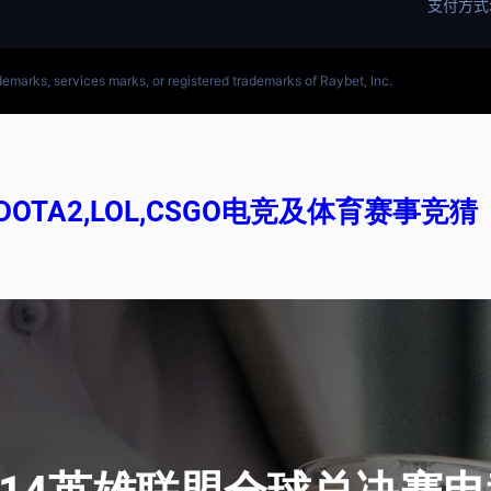
OTA2,LOL,CSGO电竞及体育赛事竞猜