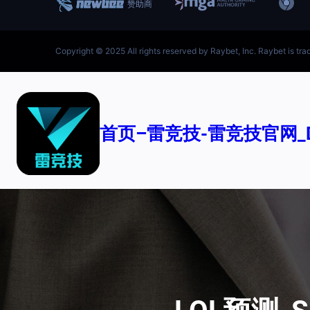
跳
至
内
首页–雷竞技-雷竞技官网_D
容