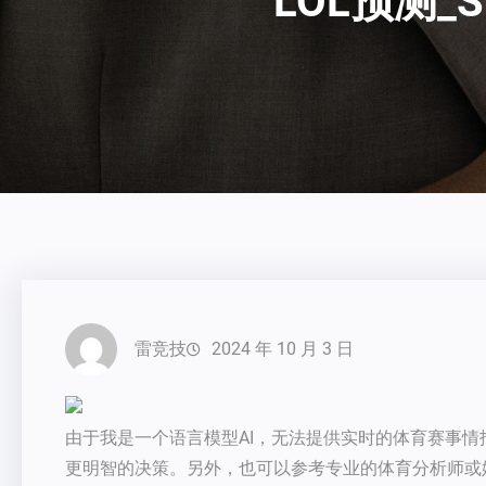
LOL预测
雷竞技
2024 年 10 月 3 日
由于我是一个语言模型AI，无法提供实时的体育赛事
更明智的决策。另外，也可以参考专业的体育分析师或