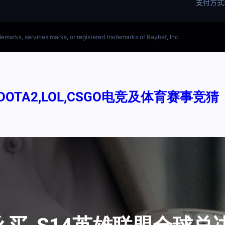
OTA2,LOL,CSGO电竞及体育赛事竞猜