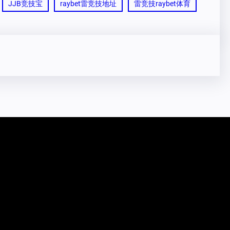
JJB竞技宝
raybet雷竞技地址
雷竞技raybet体育