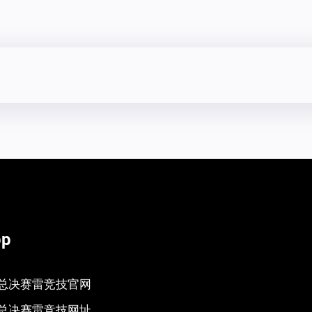
p
球总决赛雷竞技官网
球总决赛雷竞技网址