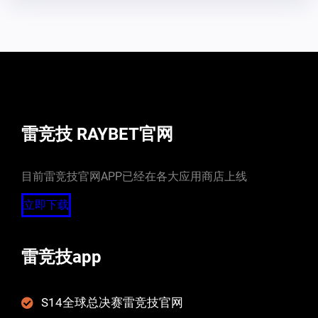
雷竞技 RAYBET官网
目前雷竞技官网APP已经在各大应用商店上线
立即下载
雷竞技app
S14全球总决赛雷竞技官网