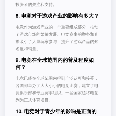
投资者的关注和支持。
8. 电竞对于游戏产业的影响有多大？
电竞作为游戏产业的一个重要组成部分，推动
了游戏市场的繁荣发展。电竞赛事的举办和直
播吸引了大量玩家参与，提升了游戏产品的知
名度和销量。
9. 电竞在全球范围内的普及程度如
何？
电竞已经在全球范围内得到广泛认可和接受，
各国都举办了大大小小的电竞比赛，建立了电
竞俱乐部和专业赛事组织。一些国家还将电竞
列为正式体育项目。
10. 电竞对于青少年的影响是正面的