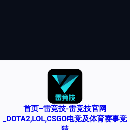
首页–雷竞技-雷竞技官网
_DOTA2,LOL,CSGO电竞及体育赛事竞
猜