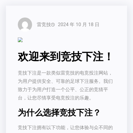
雷竞技
2024 年 10 月 18 日
欢迎来到竞技下注！
竞技下注是一款类似雷竞技的电竞投注网站，
为用户提供安全、可靠的足球下注服务。我们
致力于为用户打造一个公平、公正的竞猜平
台，让您尽情享受电竞投注的乐趣。
为什么选择竞技下注？
竞技下注拥有以下功能，让您体验与众不同的