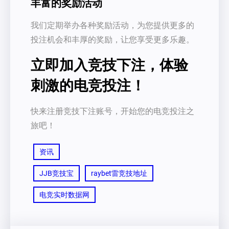
丰富的奖励活动
我们定期举办各种奖励活动，为您提供更多的
投注机会和丰厚的奖励，让您享受更多乐趣。
立即加入竞技下注，体验
刺激的电竞投注！
快来注册竞技下注账号，开始您的电竞投注之
旅吧！
资讯
JJB竞技宝
raybet雷竞技地址
电竞实时数据网