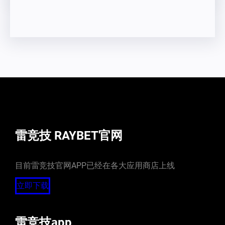
雷竞技 RAYBET官网
目前雷竞技官网APP已经在各大应用商店上线
立即下载
雷竞技app