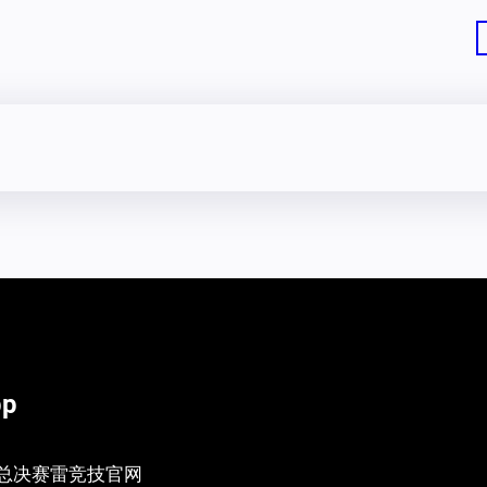
p
球总决赛雷竞技官网