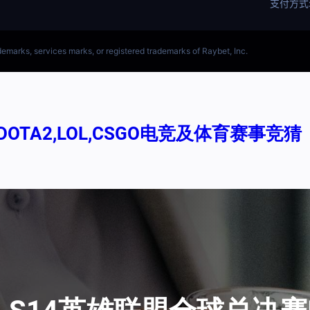
OTA2,LOL,CSGO电竞及体育赛事竞猜