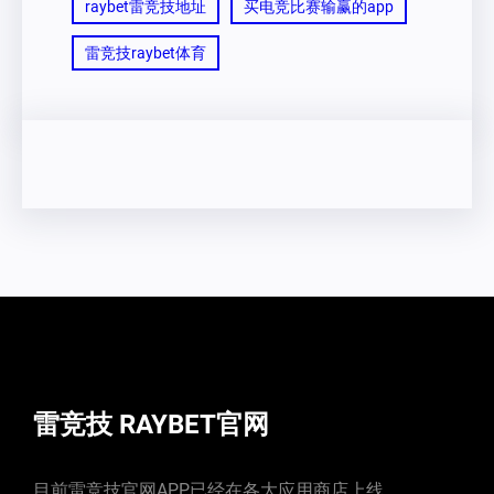
raybet雷竞技地址
买电竞比赛输赢的app
雷竞技raybet体育
雷竞技 RAYBET官网
目前雷竞技官网APP已经在各大应用商店上线