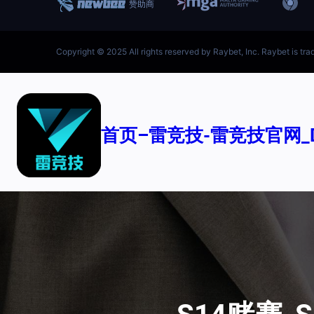
跳
至
内
首页–雷竞技-雷竞技官网_D
容