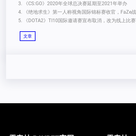
3. 《CS:GO》2020年全球总决赛延期至2021年举办
4. 《绝地求生》第一人称视角国际锦标赛收官，FaZe
5. 《DOTA2》TI10国际邀请赛宣布取消，改为线上比赛
文章