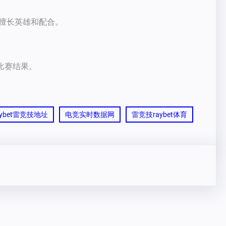
的擅长英雄和配合。
比赛结果。
aybet雷竞技地址
电竞实时数据网
雷竞技raybet体育