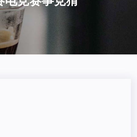
决赛电竞赛事竞猜