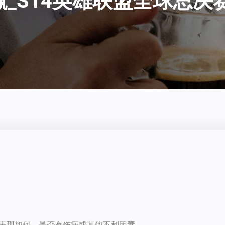
赢_S14英雄联盟全球总
的表现如何，是否有伤病或其他不利因素。