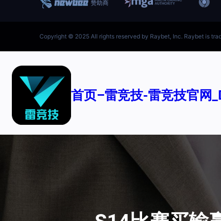
跳
至
内
首页–雷竞技-雷竞技官网_D
容