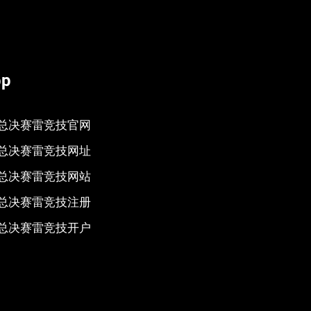
p
球总决赛雷竞技官网
球总决赛雷竞技网址
球总决赛雷竞技网站
球总决赛雷竞技注册
球总决赛雷竞技开户