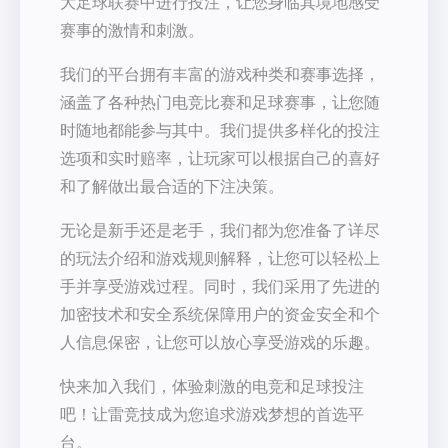
大足球联赛中进行投注，让您身临其境地感受
赛事的激情和刺激。
我们的平台拥有丰富的游戏种类和赛事选择，
涵盖了各种热门电竞比赛和足球赛事，让您随
时随地都能参与其中。我们提供多样化的投注
选项和实时赔率，让玩家可以根据自己的喜好
和了解做出最合适的下注决策。
无论是新手还是老手，我们都为您准备了详尽
的玩法介绍和游戏规则解释，让您可以轻松上
手并享受游戏过程。同时，我们采用了先进的
加密技术和安全系统保障用户的资金安全和个
人信息保密，让您可以放心享受游戏的乐趣。
快来加入我们，体验刺激的电竞和足球投注
吧！让雷竞技成为您追求游戏梦想的首选平
台。