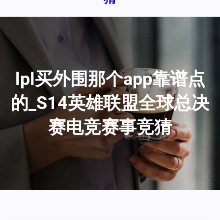
lpl买外围那个app靠谱点
的_S14英雄联盟全球总决
赛电竞赛事竞猜