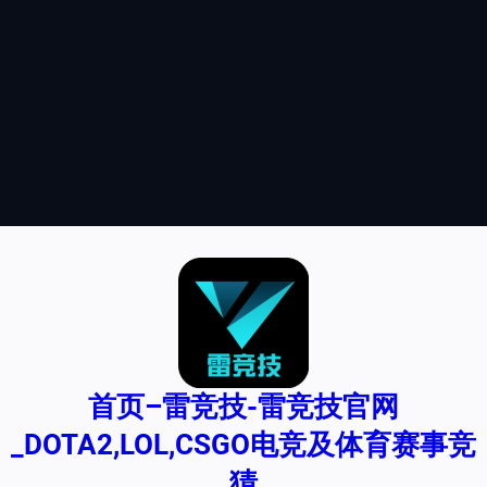
首页–雷竞技-雷竞技官网
_DOTA2,LOL,CSGO电竞及体育赛事竞
猜