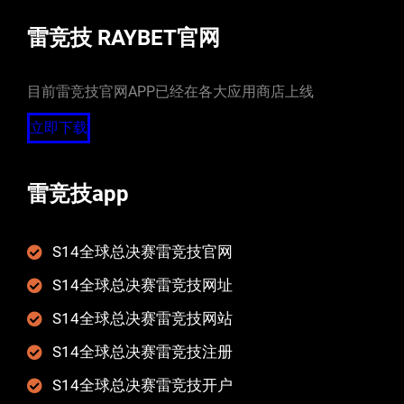
雷竞技 RAYBET官网
目前雷竞技官网APP已经在各大应用商店上线
立即下载
雷竞技app
S14全球总决赛雷竞技官网
S14全球总决赛雷竞技网址
S14全球总决赛雷竞技网站
S14全球总决赛雷竞技注册
S14全球总决赛雷竞技开户