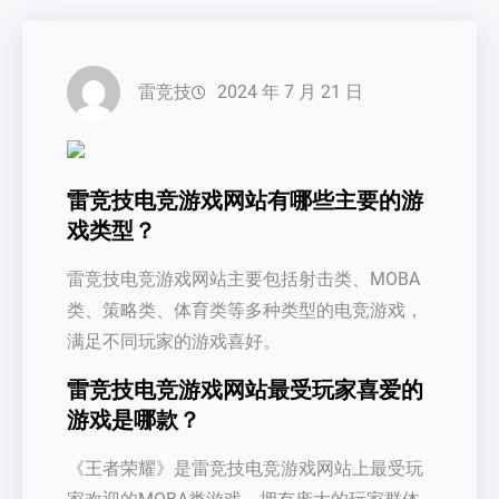
雷竞技
2024 年 7 月 21 日
雷竞技电竞游戏网站有哪些主要的游
戏类型？
雷竞技电竞游戏网站主要包括射击类、MOBA
类、策略类、体育类等多种类型的电竞游戏，
满足不同玩家的游戏喜好。
雷竞技电竞游戏网站最受玩家喜爱的
游戏是哪款？
《王者荣耀》是雷竞技电竞游戏网站上最受玩