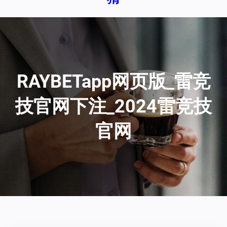
RAYBETapp网页版_雷竞
技官网下注_2024雷竞技
官网