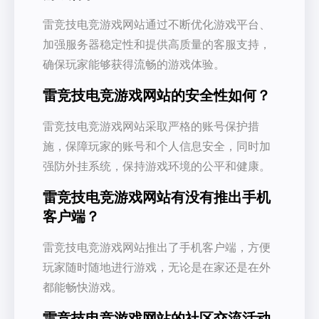
雷竞技电竞游戏网站通过不断优化游戏平台、
加强服务器稳定性和提供高质量的客服支持，
确保玩家能够获得流畅的游戏体验。
雷竞技电竞游戏网站的安全性如何？
雷竞技电竞游戏网站采取严格的账号保护措
施，保障玩家的账号和个人信息安全，同时加
强防外挂系统，保持游戏环境的公平和健康。
雷竞技电竞游戏网站有没有推出手机
客户端？
雷竞技电竞游戏网站推出了手机客户端，方便
玩家随时随地进行游戏，无论是在家还是在外
都能畅快游戏。
雷竞技电竞游戏网站的社区交流活动