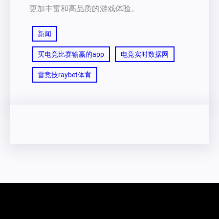
更加丰富和高品质的游戏体验。
新闻
买电竞比赛输赢的app
电竞实时数据网
雷竞技raybet体育