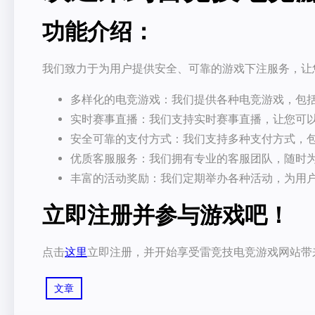
功能介绍：
我们致力于为用户提供安全、可靠的游戏下注服务，让
多样化的电竞游戏：我们提供各种电竞游戏，包括D
实时赛事直播：我们支持实时赛事直播，让您可
安全可靠的支付方式：我们支持多种支付方式，
优质客服服务：我们拥有专业的客服团队，随时
丰富的活动奖励：我们定期举办各种活动，为用
立即注册并参与游戏吧！
点击
这里
立即注册，并开始享受雷竞技电竞游戏网站带
文章