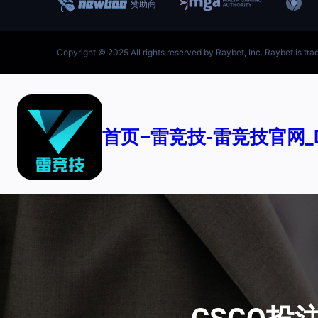
跳
至
内
首页–雷竞技-雷竞技官网_D
容