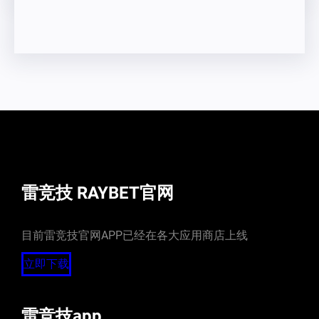
雷竞技 RAYBET官网
目前雷竞技官网APP已经在各大应用商店上线
立即下载
雷竞技app