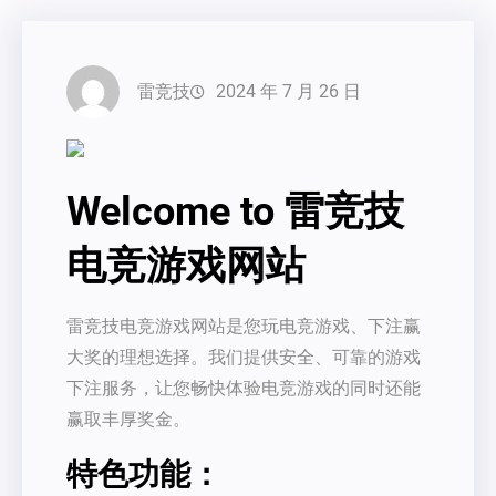
雷竞技
2024 年 7 月 26 日
Welcome to 雷竞技
电竞游戏网站
雷竞技电竞游戏网站是您玩电竞游戏、下注赢
大奖的理想选择。我们提供安全、可靠的游戏
下注服务，让您畅快体验电竞游戏的同时还能
赢取丰厚奖金。
特色功能：