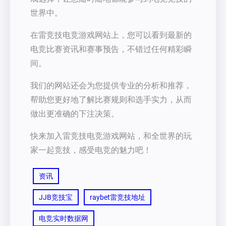
世界中。
在雷竞技电竞游戏网站上，您可以看到最新的
电竞比赛资讯和赛事预告，不错过任何精彩瞬
间。
我们的网站还会为您提供专业的分析和推荐，
帮助您更好地了解比赛规则和选手实力，从而
做出更准确的下注决策。
快来加入雷竞技电竞游戏网站，和全世界的玩
家一起竞技，感受电竞的魅力吧！
资讯
JJB竞技宝
raybet雷竞技地址
电竞实时数据网