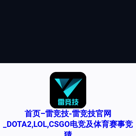
首页–雷竞技-雷竞技官网
_DOTA2,LOL,CSGO电竞及体育赛事竞
猜