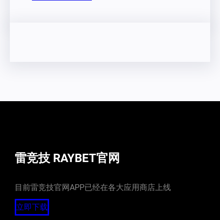
雷竞技 RAYBET官网
目前雷竞技官网APP已经在各大应用商店上线
立即下载