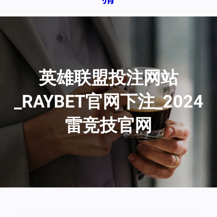
英雄联盟投注网站
_RAYBET官网下注_2024
雷竞技官网