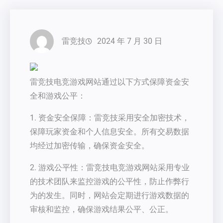
雷竞技
2024 年 7 月 30 日
雷竞技电竞游戏网站通过以下方式保障资金安
全和游戏公平：
1. 资金安全保障：雷竞技采用安全加密技术，
保障玩家资金和个人信息安全。所有交易数据
均经过加密传输，确保资金安全。
2. 游戏公平性：雷竞技电竞游戏网站采用专业
的技术团队来监控游戏的公平性，防止作弊行
为的发生。同时，网站会定期进行游戏数据的
审核和监控，确保游戏结果公平、公正。