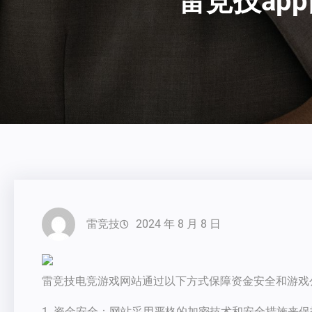
雷竞技ap
雷竞技
2024 年 8 月 8 日
雷竞技电竞游戏网站通过以下方式保障资金安全和游戏
1. 资金安全：网站采用严格的加密技术和安全措施来