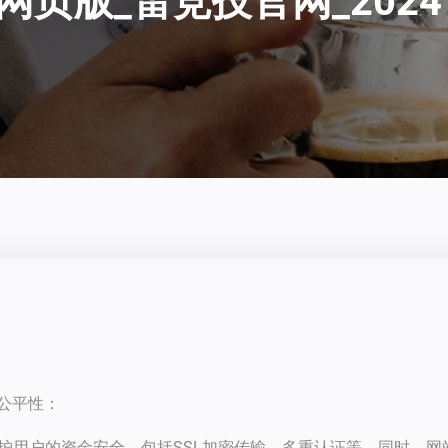
p网页版_雷竞技官网_202
公平性：
保护用户的资金安全，包括SSL加密传输、多重认证等。同时，