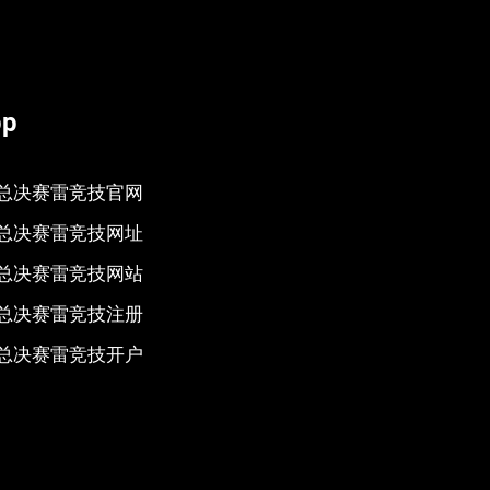
p
球总决赛雷竞技官网
球总决赛雷竞技网址
球总决赛雷竞技网站
球总决赛雷竞技注册
球总决赛雷竞技开户