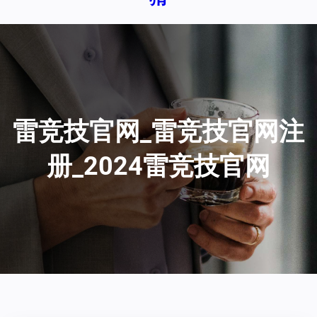
雷竞技官网_雷竞技官网注
册_2024雷竞技官网