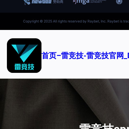
跳
至
内
首页–雷竞技-雷竞技官网_D
容