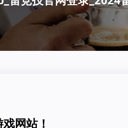
p_雷竞技官网登录_202
游戏网站！