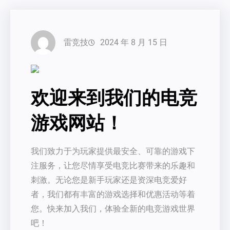
雷竞技
2024 年 8 月 15 日
欢迎来到我们的电竞
游戏网站！
我们致力于为玩家提供最安全、可靠的游戏下
注服务，让您尽情享受电竞比赛带来的乐趣和
刺激。无论您是新手玩家还是资深电竞爱好
者，我们都有丰富的游戏选择和优惠活动等着
您。快来加入我们，体验全新的电竞游戏世界
吧！