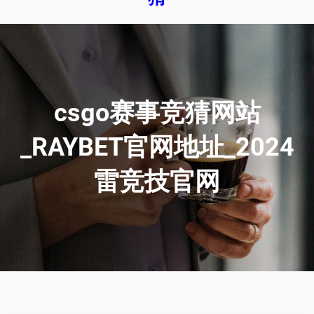
csgo赛事竞猜网站
_RAYBET官网地址_2024
雷竞技官网