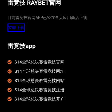
雷竞技 RAYBET官网
目前雷竞技官网APP已经在各大应用商店上线
立即下载
雷竞技app
S14全球总决赛雷竞技官网
S14全球总决赛雷竞技网址
S14全球总决赛雷竞技网站
S14全球总决赛雷竞技注册
S14全球总决赛雷竞技开户