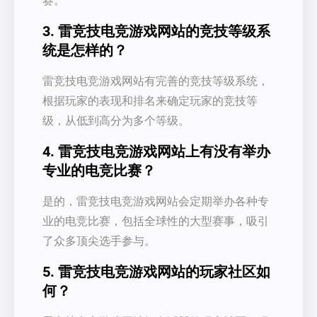
赛。
3. 雷竞技电竞游戏网站的竞技等级系
统是怎样的？
雷竞技电竞游戏网站有完善的竞技等级系统，
根据玩家的表现和排名来确定玩家的竞技等
级，从低到高分为多个等级。
4. 雷竞技电竞游戏网站上有没有举办
专业的电竞比赛？
是的，雷竞技电竞游戏网站会定期举办各种专
业的电竞比赛，包括全球性的大型赛事，吸引
了众多顶尖选手参与。
5. 雷竞技电竞游戏网站的玩家社区如
何？