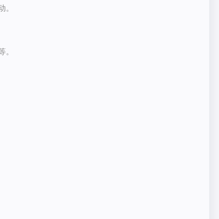
动。
等。