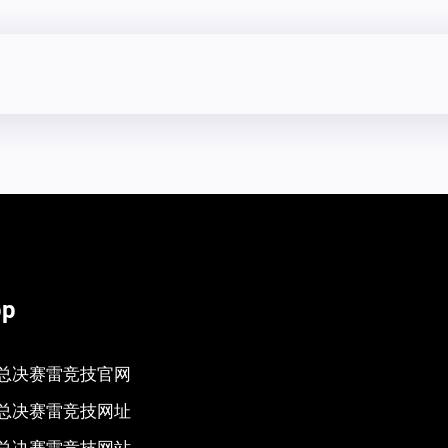
p
球总决赛雷竞技官网
球总决赛雷竞技网址