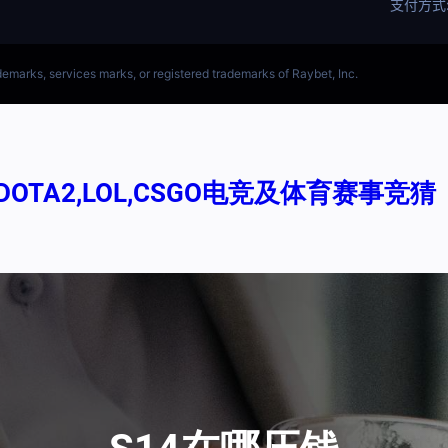
OTA2,LOL,CSGO电竞及体育赛事竞猜