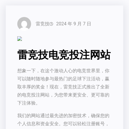
雷竞技
2024 年 9 月 7 日
雷竞技电竞投注网站
想象一下，在这个激动人心的电竞世界里，你
可以随时随地参与最热门的足球下注活动，赢
取丰厚的奖金！现在，雷竞技正式推出了全新
的电竞投注网站，为您带来更安全、更可靠的
下注体验。
我们的网站通过最先进的加密技术，确保您的
个人信息和资金安全。您可以轻松注册账号，