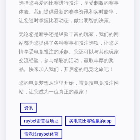
选择您喜爱的比赛进行投注，享受刺激的赛事
体验。我们提供最新的赛事资讯和实时赔率，
让您随时掌握比赛动态，做出明智的决策。
无论您是新手还是经验丰富的玩家，我们的网
站都为您提供了各种赛事和投注选项，让您尽
情享受电竞投注的乐趣。您还可以与其他玩家
交流经验，参与精彩的活动，赢取丰厚的奖
品。快来加入我们，开启您的电竞之旅吧！
您的电竞梦想从这里开始，雷竞技电竞投注网
站，让您成为一位真正的赢家！
资讯
raybet雷竞技地址
买电竞比赛输赢的app
雷竞技raybet体育