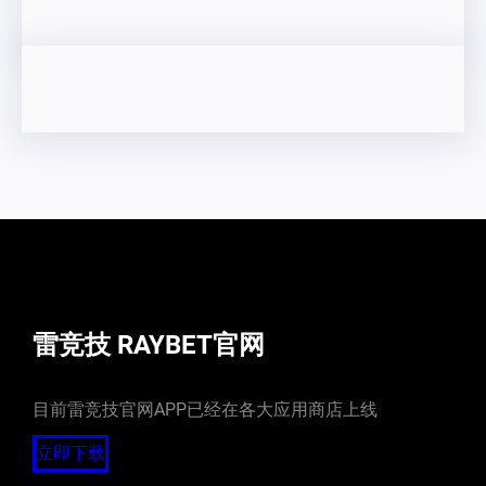
雷竞技 RAYBET官网
目前雷竞技官网APP已经在各大应用商店上线
立即下载