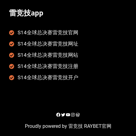
雷竞技app
S14全球总决赛雷竞技官网
S14全球总决赛雷竞技网址
S14全球总决赛雷竞技网站
S14全球总决赛雷竞技注册
S14全球总决赛雷竞技开户
Facebook
Twitter
YouTube
Instagram
WordPress
Proudly powered by 雷竞技 RAYBET官网