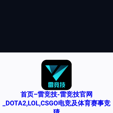
首页–雷竞技-雷竞技官网
_DOTA2,LOL,CSGO电竞及体育赛事竞
猜