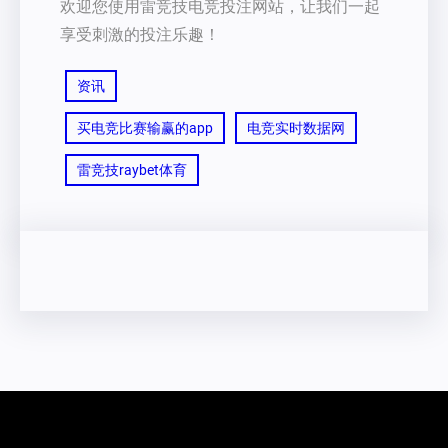
欢迎您使用雷竞技电竞投注网站，让我们一起
享受刺激的投注乐趣！
资讯
买电竞比赛输赢的app
电竞实时数据网
雷竞技raybet体育