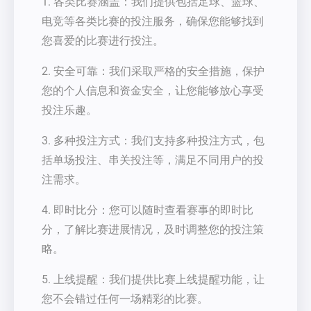
1. 各类比赛涵盖：我们提供包括足球、篮球、
电竞等各类比赛的投注服务，确保您能够找到
您喜爱的比赛进行投注。
2. 安全可靠：我们采取严格的安全措施，保护
您的个人信息和资金安全，让您能够放心享受
投注乐趣。
3. 多种投注方式：我们支持多种投注方式，包
括单场投注、串关投注等，满足不同用户的投
注需求。
4. 即时比分：您可以随时查看赛事的即时比
分，了解比赛进展情况，及时调整您的投注策
略。
5. 上线提醒：我们提供比赛上线提醒功能，让
您不会错过任何一场精彩的比赛。