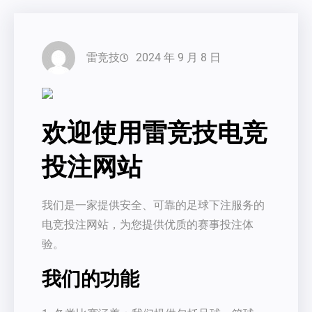
雷竞技
2024 年 9 月 8 日
欢迎使用雷竞技电竞
投注网站
我们是一家提供安全、可靠的足球下注服务的
电竞投注网站，为您提供优质的赛事投注体
验。
我们的功能