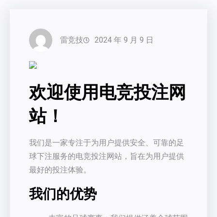
雷竞技
2024 年 9 月 9 日
欢迎使用电竞投注网
站！
我们是一家专注于为用户提供安全、可靠的足
球下注服务的电竞投注网站，旨在为用户提供
最好的投注体验。
我们的优势