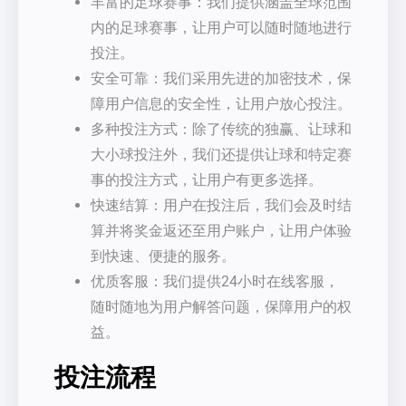
丰富的足球赛事：我们提供涵盖全球范围
内的足球赛事，让用户可以随时随地进行
投注。
安全可靠：我们采用先进的加密技术，保
障用户信息的安全性，让用户放心投注。
多种投注方式：除了传统的独赢、让球和
大小球投注外，我们还提供让球和特定赛
事的投注方式，让用户有更多选择。
快速结算：用户在投注后，我们会及时结
算并将奖金返还至用户账户，让用户体验
到快速、便捷的服务。
优质客服：我们提供24小时在线客服，
随时随地为用户解答问题，保障用户的权
益。
投注流程