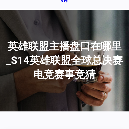
英雄联盟主播盘口在哪里
_S14英雄联盟全球总决赛
电竞赛事竞猜