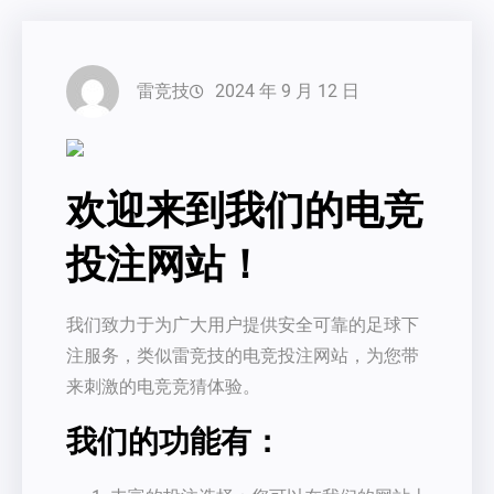
雷竞技
2024 年 9 月 12 日
欢迎来到我们的电竞
投注网站！
我们致力于为广大用户提供安全可靠的足球下
注服务，类似雷竞技的电竞投注网站，为您带
来刺激的电竞竞猜体验。
我们的功能有：