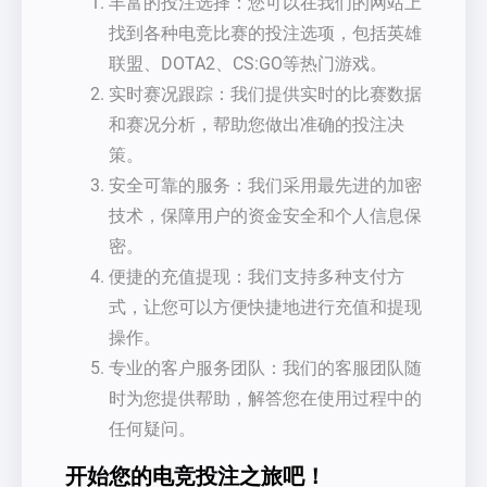
丰富的投注选择：您可以在我们的网站上
找到各种电竞比赛的投注选项，包括英雄
联盟、DOTA2、CS:GO等热门游戏。
实时赛况跟踪：我们提供实时的比赛数据
和赛况分析，帮助您做出准确的投注决
策。
安全可靠的服务：我们采用最先进的加密
技术，保障用户的资金安全和个人信息保
密。
便捷的充值提现：我们支持多种支付方
式，让您可以方便快捷地进行充值和提现
操作。
专业的客户服务团队：我们的客服团队随
时为您提供帮助，解答您在使用过程中的
任何疑问。
开始您的电竞投注之旅吧！