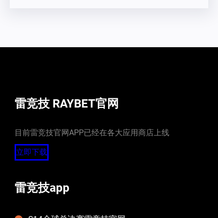
雷竞技 RAYBET官网
目前雷竞技官网APP已经在各大应用商店上线
立即下载
雷竞技app