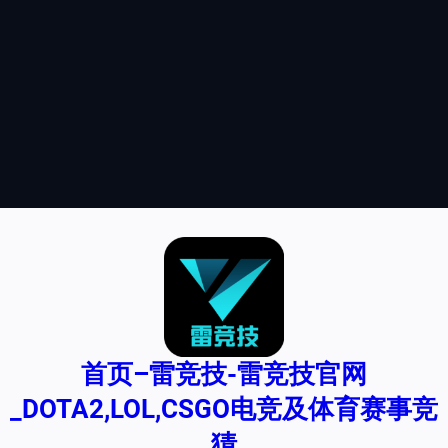
首页–雷竞技-雷竞技官网
_DOTA2,LOL,CSGO电竞及体育赛事竞
猜