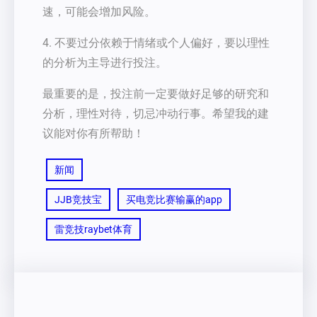
速，可能会增加风险。
4. 不要过分依赖于情绪或个人偏好，要以理性
的分析为主导进行投注。
最重要的是，投注前一定要做好足够的研究和
分析，理性对待，切忌冲动行事。希望我的建
议能对你有所帮助！
新闻
JJB竞技宝
买电竞比赛输赢的app
雷竞技raybet体育