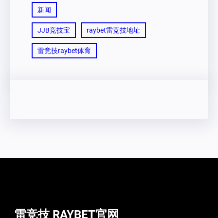
新闻
JJB竞技宝
raybet雷竞技地址
雷竞技raybet体育
雷竞技 RAYBET官网