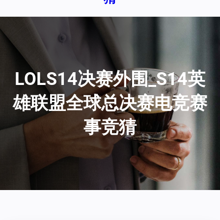
LOLS14决赛外围_S14英
雄联盟全球总决赛电竞赛
事竞猜