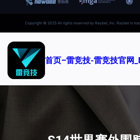
跳
至
内
首页–雷竞技-雷竞技官网_D
容