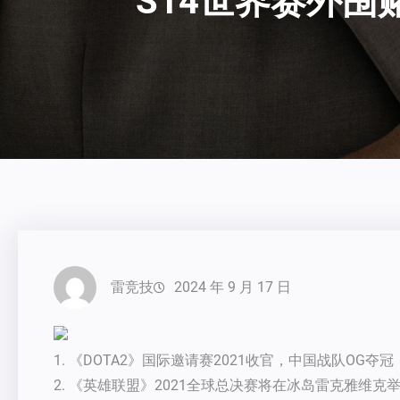
S14世界赛外围
雷竞技
2024 年 9 月 17 日
1. 《DOTA2》国际邀请赛2021收官，中国战队OG夺冠
2. 《英雄联盟》2021全球总决赛将在冰岛雷克雅维克