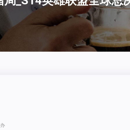
赌局_S14英雄联盟全球
举办