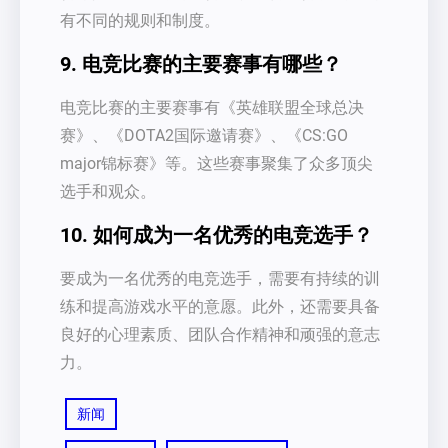
有不同的规则和制度。
9. 电竞比赛的主要赛事有哪些？
电竞比赛的主要赛事有《英雄联盟全球总决
赛》、《DOTA2国际邀请赛》、《CS:GO
major锦标赛》等。这些赛事聚集了众多顶尖
选手和观众。
10. 如何成为一名优秀的电竞选手？
要成为一名优秀的电竞选手，需要有持续的训
练和提高游戏水平的意愿。此外，还需要具备
良好的心理素质、团队合作精神和顽强的意志
力。
新闻