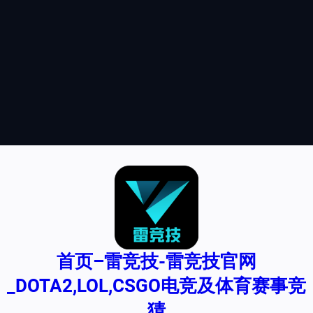
首页–雷竞技-雷竞技官网
_DOTA2,LOL,CSGO电竞及体育赛事竞
猜