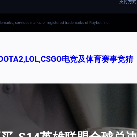
OTA2,LOL,CSGO电竞及体育赛事竞猜