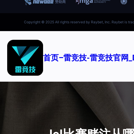
跳
至
内
首页–雷竞技-雷竞技官网_D
容