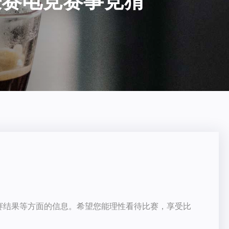
总决赛电竞赛事竞猜
比赛结果等方面的信息。希望您能理性看待比赛，享受比