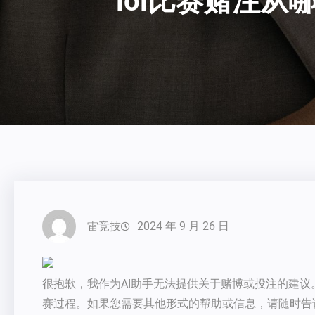
lol比赛赌注从
雷竞技
2024 年 9 月 26 日
很抱歉，我作为AI助手无法提供关于赌博或投注的建议
赛过程。如果您需要其他形式的帮助或信息，请随时告