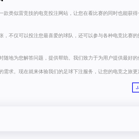
一款类似雷竞技的电竞投注网站，让您在看比赛的同时也能获得
张，不仅可以投注您最喜爱的球队，还可以参与各种电竞比赛的
时随地为您解答问题，提供帮助。我们致力于为用户提供最好的
的需求。现在就来体验我们的足球下注服务，让您的电竞之旅更