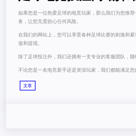
如果您是一位热爱足球的电竞玩家，那么我们为您推荐
务，让您无需担心任何风险。
在我们的网站上，您可以享受各种足球比赛的刺激和紧
值和提现。
除了足球投注外，我们还拥有一支专业的客服团队，随
不论您是一名电竞新手还是资深玩家，我们都能满足您
文章