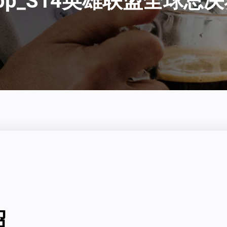
pp_S14英雄联盟全球总
绍