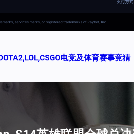
OTA2,LOL,CSGO电竞及体育赛事竞猜