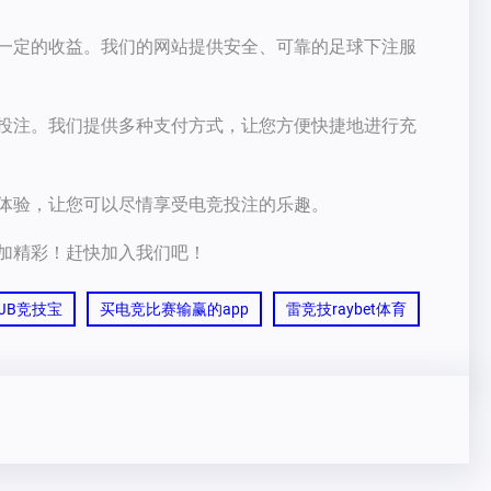
一定的收益。我们的网站提供安全、可靠的足球下注服
投注。我们提供多种支付方式，让您方便快捷地进行充
体验，让您可以尽情享受电竞投注的乐趣。
加精彩！赶快加入我们吧！
JJB竞技宝
买电竞比赛输赢的app
雷竞技raybet体育