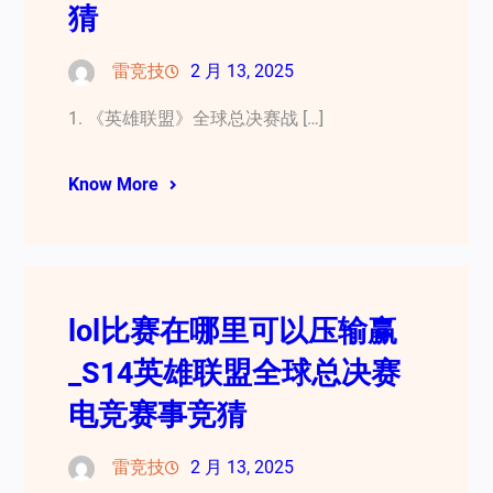
猜
雷竞技
2 月 13, 2025
1. 《英雄联盟》全球总决赛战 […]
Know More
lol比赛在哪里可以压输赢
_S14英雄联盟全球总决赛
电竞赛事竞猜
雷竞技
2 月 13, 2025