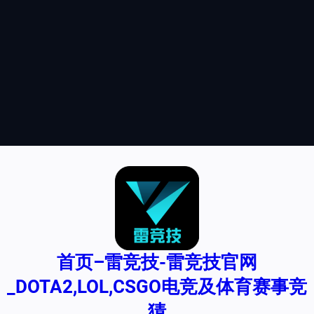
首页–雷竞技-雷竞技官网
_DOTA2,LOL,CSGO电竞及体育赛事竞
猜