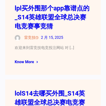
lpl买外围那个app靠谱点的
_S14英雄联盟全球总决赛
电竞赛事竞猜
雷竞技
2 月 15, 2025
欢迎来到雷竞技电竞投注网站 对 […]
Know More
lolS14去哪买外围_S14英
雄联盟全球总决赛电竞赛