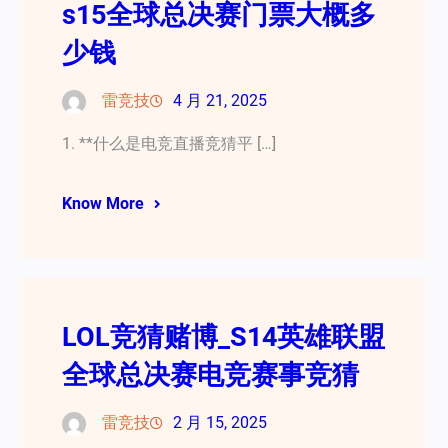
s15全球总决赛门票大概多
少钱
雷竞技
4 月 21, 2025
1. **什么是电竞直播竞猜平 […]
Know More
LOL竞猜赌博_S14英雄联盟
全球总决赛电竞赛事竞猜
雷竞技
2 月 15, 2025