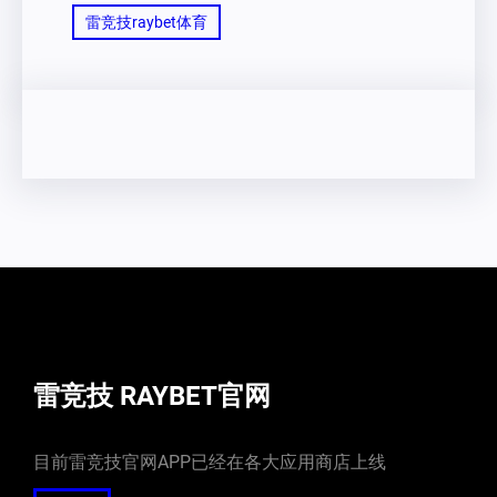
雷竞技raybet体育
雷竞技 RAYBET官网
目前雷竞技官网APP已经在各大应用商店上线