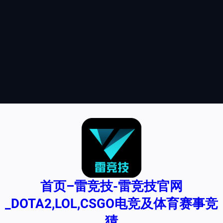
首页–雷竞技-雷竞技官网
_DOTA2,LOL,CSGO电竞及体育赛事竞
猜