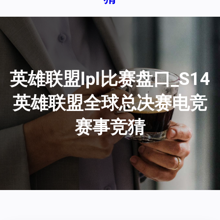
英雄联盟lpl比赛盘口_S14
英雄联盟全球总决赛电竞
赛事竞猜