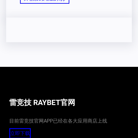
雷竞技 RAYBET官网
目前雷竞技官网APP已经在各大应用商店上线
立即下载