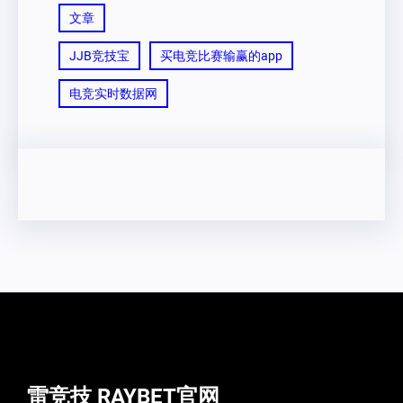
文章
JJB竞技宝
买电竞比赛输赢的app
电竞实时数据网
雷竞技 RAYBET官网