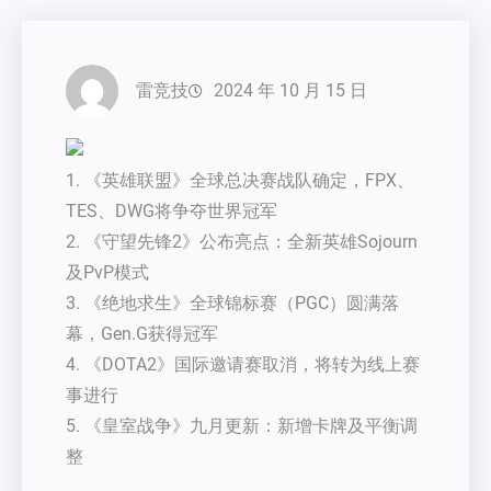
雷竞技
2024 年 10 月 15 日
1. 《英雄联盟》全球总决赛战队确定，FPX、
TES、DWG将争夺世界冠军
2. 《守望先锋2》公布亮点：全新英雄Sojourn
及PvP模式
3. 《绝地求生》全球锦标赛（PGC）圆满落
幕，Gen.G获得冠军
4. 《DOTA2》国际邀请赛取消，将转为线上赛
事进行
5. 《皇室战争》九月更新：新增卡牌及平衡调
整