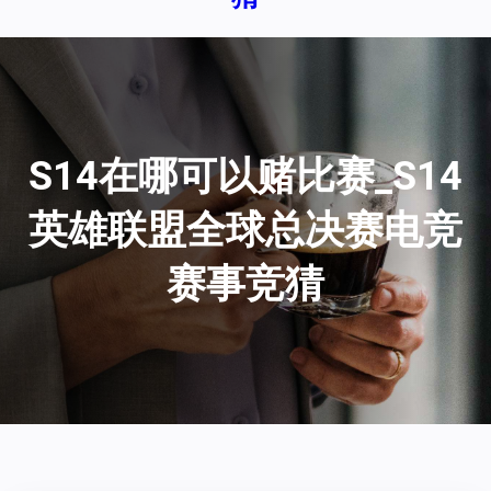
S14在哪可以赌比赛_S14
英雄联盟全球总决赛电竞
赛事竞猜