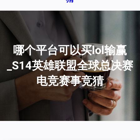
哪个平台可以买lol输赢
_S14英雄联盟全球总决赛
电竞赛事竞猜