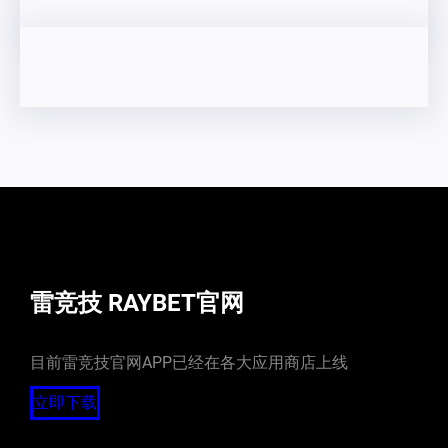
雷竞技 RAYBET官网
目前雷竞技官网APP已经在各大应用商店上线
立即下载