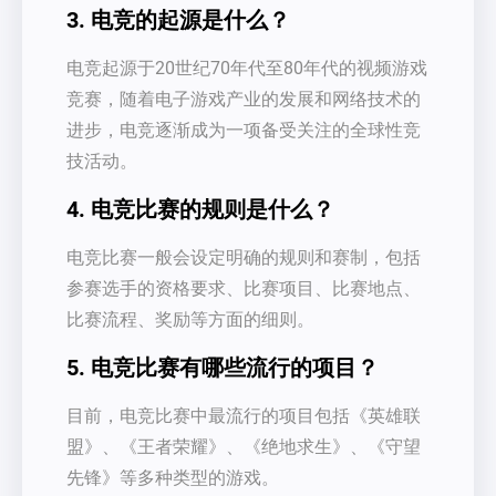
3. 电竞的起源是什么？
电竞起源于20世纪70年代至80年代的视频游戏
竞赛，随着电子游戏产业的发展和网络技术的
进步，电竞逐渐成为一项备受关注的全球性竞
技活动。
4. 电竞比赛的规则是什么？
电竞比赛一般会设定明确的规则和赛制，包括
参赛选手的资格要求、比赛项目、比赛地点、
比赛流程、奖励等方面的细则。
5. 电竞比赛有哪些流行的项目？
目前，电竞比赛中最流行的项目包括《英雄联
盟》、《王者荣耀》、《绝地求生》、《守望
先锋》等多种类型的游戏。