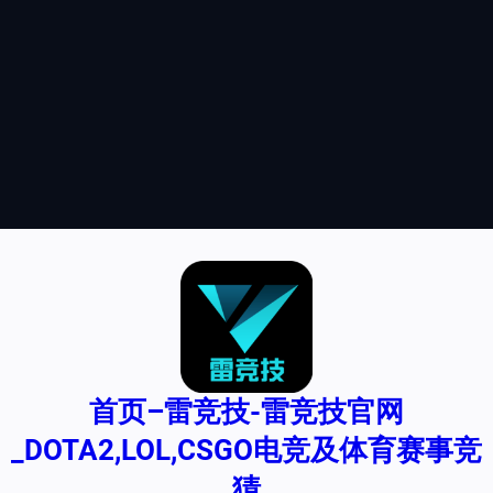
首页–雷竞技-雷竞技官网
_DOTA2,LOL,CSGO电竞及体育赛事竞
猜