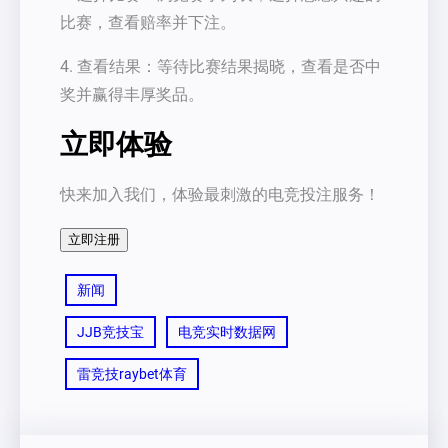
比赛，查看赔率并下注。
4. 查看结果：等待比赛结果揭晓，查看是否中
奖并赢得丰厚奖品。
立即体验
快来加入我们，体验最刺激的电竞投注服务！
立即注册
新闻
JJB竞技宝
电竞实时数据网
雷竞技raybet体育