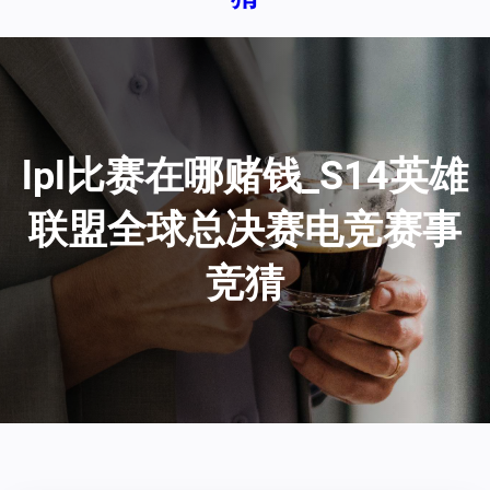
lpl比赛在哪赌钱_S14英雄
联盟全球总决赛电竞赛事
竞猜