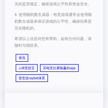
关的监管规定，确保游戏公平性和资金安全。
4. 使用随机数生成器：电竞游戏通常会使用随
机数生成器来保证游戏的公平性，确保结果是
完全随机的。
希望以上信息对您有帮助，如有任何问题，请
随时与我联系。
资讯
JJB竞技宝
买电竞比赛输赢的app
雷竞技raybet体育