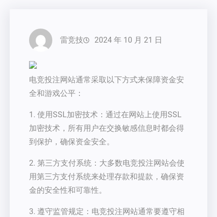
雷竞技
2024 年 10 月 21 日
电竞投注网站通常采取以下方式来保障资金安
全和游戏公平：
1. 使用SSL加密技术：通过在网站上使用SSL
加密技术，所有用户在交换敏感信息时都会得
到保护，确保资金安全。
2. 第三方支付系统：大多数电竞投注网站会使
用第三方支付系统来处理存款和提款，确保资
金的安全性和可靠性。
3. 遵守监管规定：电竞投注网站通常要遵守相