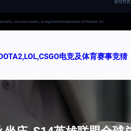
OTA2,LOL,CSGO电竞及体育赛事竞猜