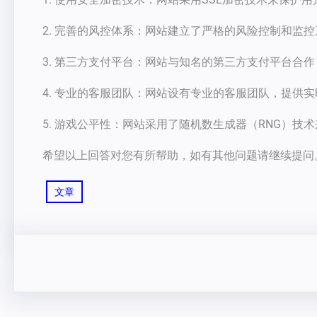
2. 完善的风控体系：网站建立了严格的风险控制和监
3. 第三方支付平台：网站与知名的第三方支付平台合
4. 专业的客服团队：网站设有专业的客服团队，提供
5. 游戏公平性：网站采用了随机数生成器（RNG）
希望以上回答对您有所帮助，如有其他问题请继续提问
文章