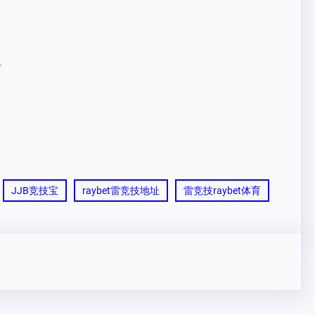
。
JJB竞技宝
raybet雷竞技地址
雷竞技raybet体育