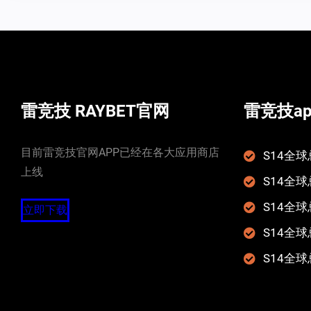
雷竞技 RAYBET官网
雷竞技ap
目前雷竞技官网APP已经在各大应用商店
S14全
上线
S14全
S14全
立即下载
S14全
S14全