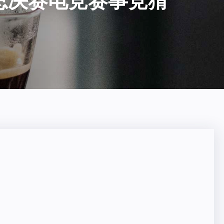
球总决赛电竞赛事竞猜