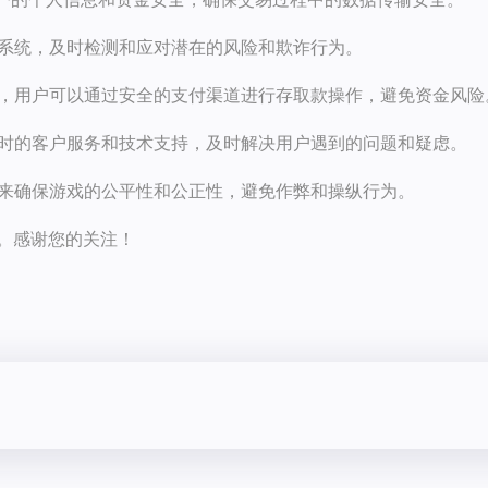
控系统，及时检测和应对潜在的风险和欺诈行为。
作，用户可以通过安全的支付渠道进行存取款操作，避免资金风险
实时的客户服务和技术支持，及时解决用户遇到的问题和疑虑。
技术来确保游戏的公平性和公正性，避免作弊和操纵行为。
。感谢您的关注！