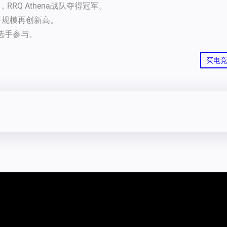
4冠军产生，RRQ Athena战队夺得冠军。
赛事规模再创新高。
尖选手参与。
买电竞