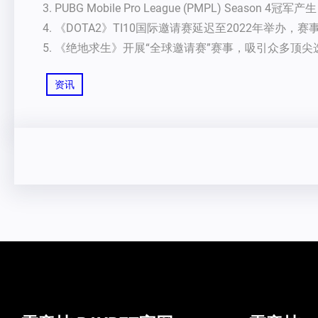
3. PUBG Mobile Pro League (PMPL) Season 
4. 《DOTA2》TI10国际邀请赛延迟至2022年举办，
5. 《绝地求生》开展“全球邀请赛”赛事，吸引众多顶
资讯