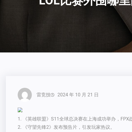
LOL比赛外围哪
雷竞技
2024 年 10 月 21 日
1. 《英雄联盟》S11全球总决赛在上海成功举办，FP
2. 《守望先锋2》发布预告片，引发玩家热议。