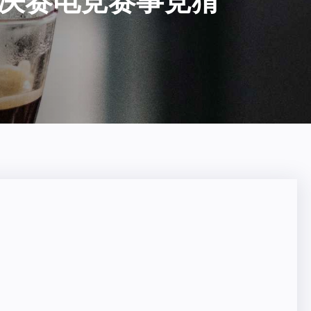
总决赛电竞赛事竞猜