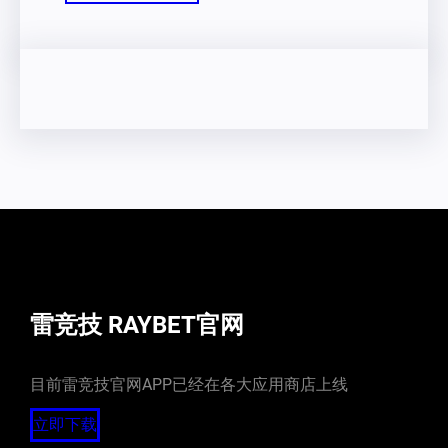
雷竞技 RAYBET官网
目前雷竞技官网APP已经在各大应用商店上线
立即下载