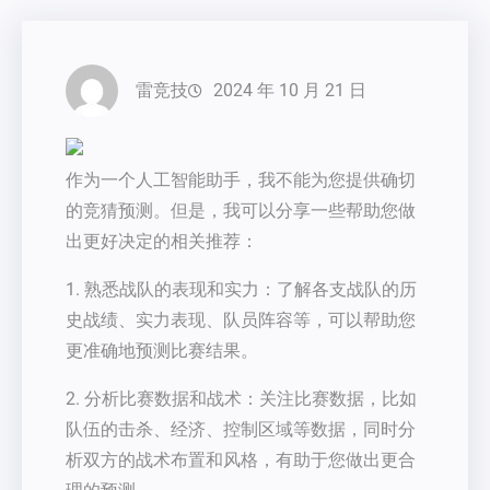
雷竞技
2024 年 10 月 21 日
作为一个人工智能助手，我不能为您提供确切
的竞猜预测。但是，我可以分享一些帮助您做
出更好决定的相关推荐：
1. 熟悉战队的表现和实力：了解各支战队的历
史战绩、实力表现、队员阵容等，可以帮助您
更准确地预测比赛结果。
2. 分析比赛数据和战术：关注比赛数据，比如
队伍的击杀、经济、控制区域等数据，同时分
析双方的战术布置和风格，有助于您做出更合