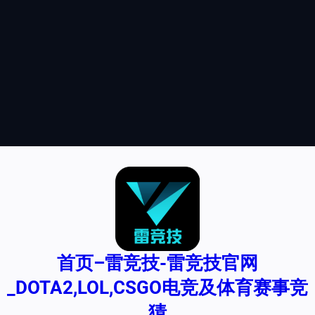
首页–雷竞技-雷竞技官网
_DOTA2,LOL,CSGO电竞及体育赛事竞
猜