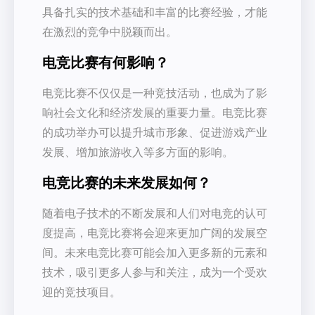
具备扎实的技术基础和丰富的比赛经验，才能
在激烈的竞争中脱颖而出。
电竞比赛有何影响？
电竞比赛不仅仅是一种竞技活动，也成为了影
响社会文化和经济发展的重要力量。电竞比赛
的成功举办可以提升城市形象、促进游戏产业
发展、增加旅游收入等多方面的影响。
电竞比赛的未来发展如何？
随着电子技术的不断发展和人们对电竞的认可
度提高，电竞比赛将会迎来更加广阔的发展空
间。未来电竞比赛可能会加入更多新的元素和
技术，吸引更多人参与和关注，成为一个受欢
迎的竞技项目。