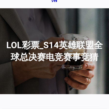
LOL彩票_S14英雄联盟全
球总决赛电竞赛事竞猜