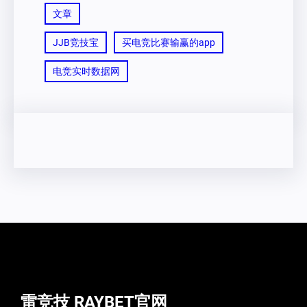
文章
JJB竞技宝
买电竞比赛输赢的app
电竞实时数据网
雷竞技 RAYBET官网