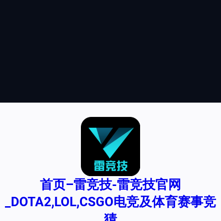
首页–雷竞技-雷竞技官网
_DOTA2,LOL,CSGO电竞及体育赛事竞
猜