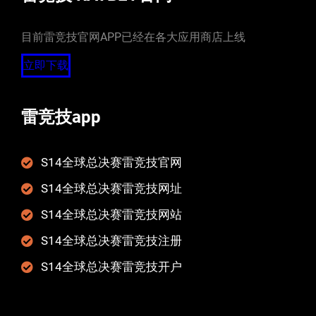
目前雷竞技官网APP已经在各大应用商店上线
立即下载
雷竞技app
S14全球总决赛雷竞技官网
S14全球总决赛雷竞技网址
S14全球总决赛雷竞技网站
S14全球总决赛雷竞技注册
S14全球总决赛雷竞技开户