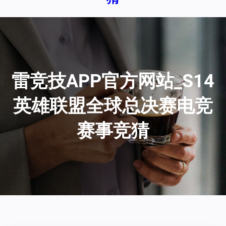
雷竞技APP官方网站_S14
英雄联盟全球总决赛电竞
赛事竞猜