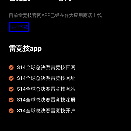
目前雷竞技官网APP已经在各大应用商店上线
立即下载
雷竞技app
S14全球总决赛雷竞技官网
S14全球总决赛雷竞技网址
S14全球总决赛雷竞技网站
S14全球总决赛雷竞技注册
S14全球总决赛雷竞技开户