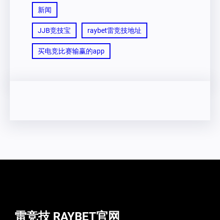
新闻
JJB竞技宝
raybet雷竞技地址
买电竞比赛输赢的app
雷竞技 RAYBET官网