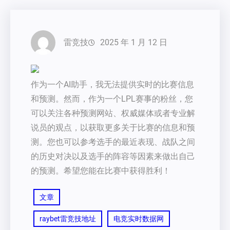
雷竞技
2025 年 1 月 12 日
作为一个AI助手，我无法提供实时的比赛信息
和预测。然而，作为一个LPL赛事的粉丝，您
可以关注各种预测网站、权威媒体或者专业解
说员的观点，以获取更多关于比赛的信息和预
测。您也可以参考选手的最近表现、战队之间
的历史对决以及选手的阵容等因素来做出自己
的预测。希望您能在比赛中获得胜利！
文章
raybet雷竞技地址
电竞实时数据网