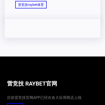
雷竞技raybet体育
雷竞技 RAYBET官网
目前雷竞技官网APP已经在各大应用商店上线