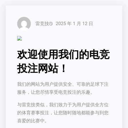
雷竞技
2025 年 1 月 12 日
欢迎使用我们的电竞
投注网站！
我们的网站为用户提供安全、可靠的足球下注
服务，让您尽情享受电竞投注的乐趣。
与雷竞技类似，我们致力于为用户提供全方位
的体育赛事投注，让您随时随地都能参与到您
喜爱的比赛中。