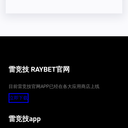
雷竞技 RAYBET官网
目前雷竞技官网APP已经在各大应用商店上线
立即下载
雷竞技app